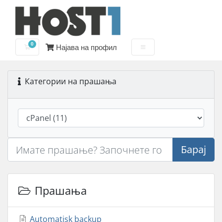
0
Најава на профил
Потрошувачка кошничка
Категории на прашања
Барај
Прашања
Automatisk backup