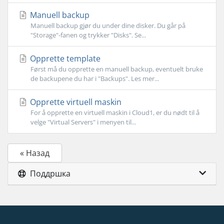
Manuell backup
Manuell backup gjør du under dine disker. Du går på
"Storage"-fanen og trykker "Disks". Se...
Opprette template
Først må du opprette en manuell backup, eventuelt bruke
de backupene du har i "Backups". Les mer...
Opprette virtuell maskin
For å opprette en virtuell maskin i Cloud1, er du nødt til å
velge "Virtual Servers" i menyen til...
« Назад
Поддршка