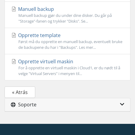
Manuell backup
Manuell backup gjør du under dine disker. Du går på
"Storage"-fanen og trykker "Disks". Se...
Opprette template
Først må du opprette en manuell backup, eventuelt bruke
de backupene du har i "Backups". Les mer...
Opprette virtuell maskin
For å opprette en virtuell maskin i Cloud1, er du nødt til å
velge "Virtual Servers" i menyen til...
« Atrás
Soporte