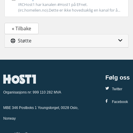
IRCHost1 har kanalen #Host1 på EFnet.
(irc.homelien.no).Dette er ikke hovedsaklig en kanal for å...
« Tilbake
Støtte
Følg oss
Twitter
Organisasjons nr: 999 110 282 MVA
Facebook
MBE 346 Postboks 1 Youngstorget, 0028 Oslo,
Norway