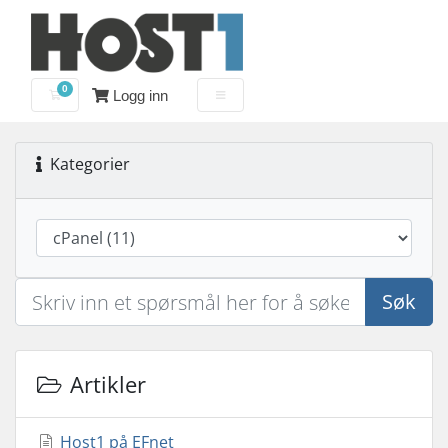
0
Logg inn
Handlevogn
Kategorier
Søk
Artikler
Host1 på EFnet