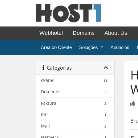
Webhotel
Domains
About Us
Área do Cliente
Soluções
Anúncios
Categorias
H
cPanel
11
W
Domener
3
Faktura
2
IRC
1
Bru
Mail
2
Nettverk
1