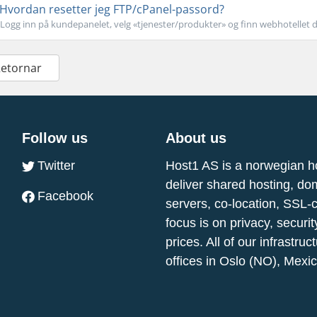
Hvordan resetter jeg FTP/cPanel-passord?
Logg inn på kundepanelet, velg «tjenester/produkter» og finn webhotellet dit
Retornar
Follow us
About us
Twitter
Host1 AS is a norwegian h
deliver shared hosting, do
Facebook
servers, co-location, SSL-
focus is on privacy, securi
prices. All of our infrastr
offices in Oslo (NO), Mexi