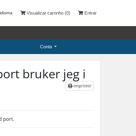
 idioma
Visualizar carrinho (
0
)
Entrar
Conta
ort bruker jeg i
imprimir
d port.