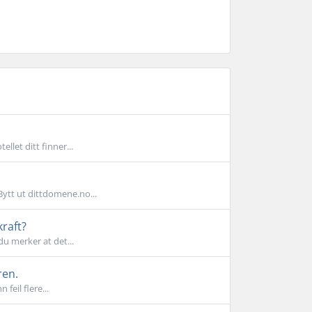
llet ditt finner...
Bytt ut dittdomene.no...
kraft?
du merker at det...
ren.
feil flere...