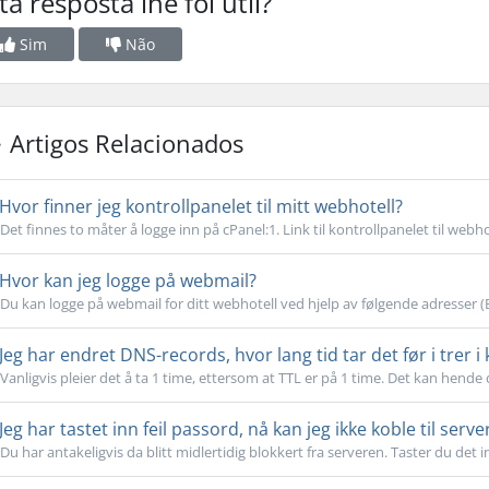
ta resposta lhe foi útil?
Sim
Não
Artigos Relacionados
Hvor finner jeg kontrollpanelet til mitt webhotell?
Det finnes to måter å logge inn på cPanel:1. Link til kontrollpanelet til webhote
Hvor kan jeg logge på webmail?
Du kan logge på webmail for ditt webhotell ved hjelp av følgende adresser (
Jeg har endret DNS-records, hvor lang tid tar det før i trer i 
Vanligvis pleier det å ta 1 time, ettersom at TTL er på 1 time. Det kan hende 
Jeg har tastet inn feil passord, nå kan jeg ikke koble til serve
Du har antakeligvis da blitt midlertidig blokkert fra serveren. Taster du det inn 