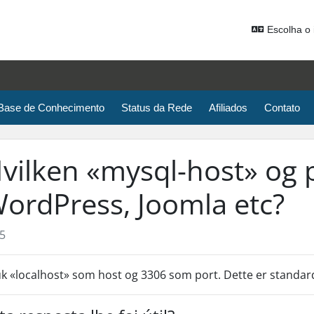
Escolha o
Base de Conhecimento
Status da Rede
Afiliados
Contato
vilken «mysql-host» og p
ordPress, Joomla etc?
5
k «localhost» som host og 3306 som port. Dette er standar