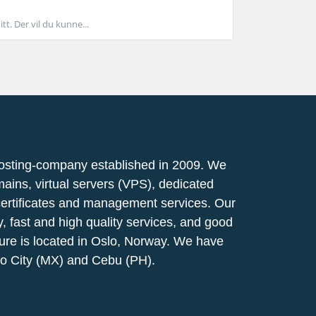
t. Der vil du kunne...
osting-company established in 2009. We
mains, virtual servers (VPS), dedicated
certificates and management services. Our
ty, fast and high quality services, and good
ucture is located in Oslo, Norway. We have
co City (MX) and Cebu (PH).