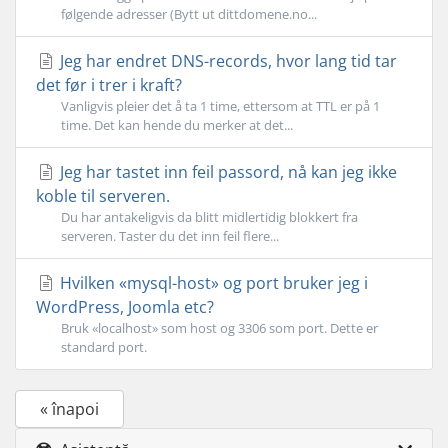
følgende adresser (Bytt ut dittdomene.no...
Jeg har endret DNS-records, hvor lang tid tar
det før i trer i kraft?
Vanligvis pleier det å ta 1 time, ettersom at TTL er på 1
time. Det kan hende du merker at det...
Jeg har tastet inn feil passord, nå kan jeg ikke
koble til serveren.
Du har antakeligvis da blitt midlertidig blokkert fra
serveren. Taster du det inn feil flere...
Hvilken «mysql-host» og port bruker jeg i
WordPress, Joomla etc?
Bruk «localhost» som host og 3306 som port. Dette er
standard port.
« înapoi