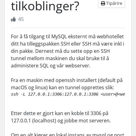
tilkoblinger?
Tipărire
45
For å få tilgang til MySQL eksternt må webhotellet
ditt ha tilleggspakken SSH eller SSH må være inkl i
din pakke. Dernest må du sette opp en SSH
tunnel mellom maskinen du skal bruke til å
administere SQL og vår webserver.
Fra en maskin med openssh installert (default på
macOS og linux) kan en tunnel opprettes slik:
ssh -L 127.0.0.1:3306:127.0.0.1:3306 <user>@<webXXX
Etter dette er gjort kan en koble til 3306 på
127.0.0.1 (localhost) og jobbe mot serveren.
Om en alt kjører en lokal instans av mysql og port