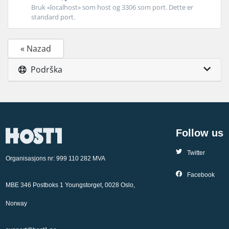
Bruk «localhost» som host og 3306 som port. Dette er
standard port.
« Nazad
Podrška
Follow us
Twitter
Organisasjons nr: 999 110 282 MVA
Facebook
MBE 346 Postboks 1 Youngstorget, 0028 Oslo,
Norway