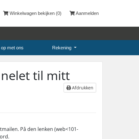
Winkelwagen bekijken (
0
)
Aanmelden
 op met ons
Rekening
elet til mitt
Afdrukken
omstmailen. På den lenken (web<101-
ord.