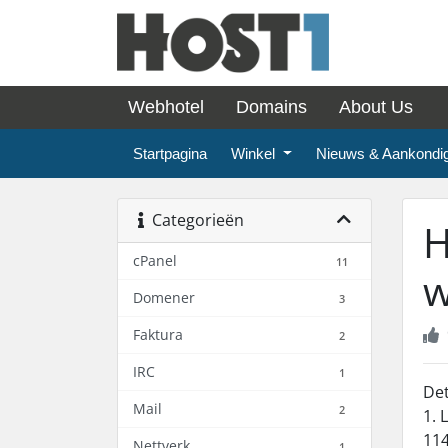
Webhotel
Domains
About Us
Startpagina
Winkel
Nieuws & Aankondi
Categorieën
H
cPanel
11
w
Domener
3
Faktura
2
IRC
1
Det
Mail
2
1. 
114
Nettverk
1