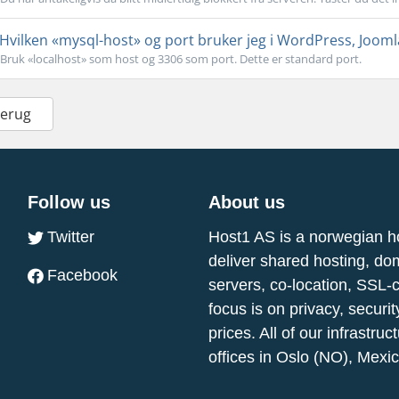
Hvilken «mysql-host» og port bruker jeg i WordPress, Jooml
Bruk «localhost» som host og 3306 som port. Dette er standard port.
Terug
Follow us
About us
Twitter
Host1 AS is a norwegian h
deliver shared hosting, do
Facebook
servers, co-location, SSL-
focus is on privacy, securi
prices. All of our infrastr
offices in Oslo (NO), Mexi