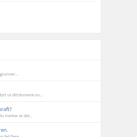
grunner:...
Bytt ut dittdomene.no...
kraft?
du merker at det...
ren.
feil flere...