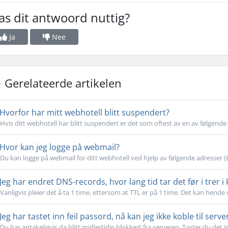
s dit antwoord nuttig?
Ja
Nee
Gerelateerde artikelen
Hvorfor har mitt webhotell blitt suspendert?
Hvis ditt webhotell har blitt suspendert er det som oftest av en av følgende 
Hvor kan jeg logge på webmail?
Du kan logge på webmail for ditt webhotell ved hjelp av følgende adresser (
Jeg har endret DNS-records, hvor lang tid tar det før i trer i 
Vanligvis pleier det å ta 1 time, ettersom at TTL er på 1 time. Det kan hende 
Jeg har tastet inn feil passord, nå kan jeg ikke koble til serve
Du har antakeligvis da blitt midlertidig blokkert fra serveren. Taster du det inn 