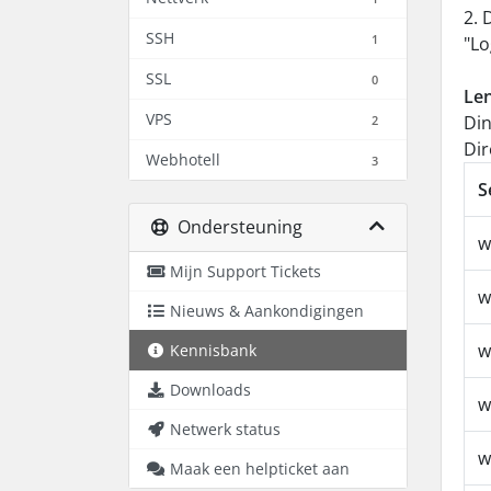
2. 
SSH
1
"Lo
SSL
0
Len
VPS
Din
2
Dir
Webhotell
3
S
Ondersteuning
w
Mijn Support Tickets
w
Nieuws & Aankondigingen
w
Kennisbank
Downloads
w
Netwerk status
w
Maak een helpticket aan