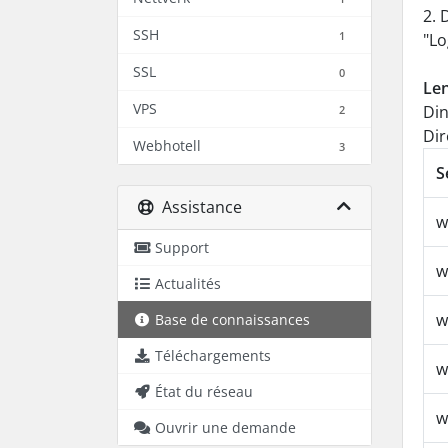
2. 
SSH
1
"Lo
SSL
0
Len
VPS
Din
2
Dir
Webhotell
3
S
Assistance
w
Support
w
Actualités
w
Base de connaissances
Téléchargements
w
État du réseau
w
Ouvrir une demande