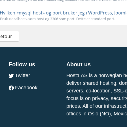
Hvilken «mysql-host» og port bruker jeg i WordPress, Jooml
Bruk «localhost» som host og 3306 som port. Dette er standard port.
Retour
Follow us
About us
Twitter
Host1 AS is a norwegian h
deliver shared hosting, do
Facebook
servers, co-location, SSL-
focus is on privacy, securi
prices. All of our infrastr
offices in Oslo (NO), Mexi