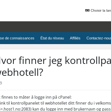
Choisir la la
se de connaissances
État du réseau
Affiliés
Contactez-nou
vor finner jeg kontrollpan
ebhotell?
9
 finnes to måter å logge inn på cPanel:
Link til kontrollpanelet til webhotellet ditt finner du i velk
>.host1.no:2083) kan du logge inn med brukernavn og pass