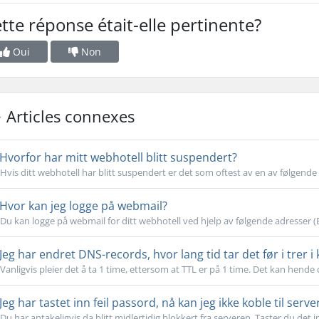
tte réponse était-elle pertinente?
Oui
Non
Articles connexes
Hvorfor har mitt webhotell blitt suspendert?
Hvis ditt webhotell har blitt suspendert er det som oftest av en av følgende 
Hvor kan jeg logge på webmail?
Du kan logge på webmail for ditt webhotell ved hjelp av følgende adresser (
Jeg har endret DNS-records, hvor lang tid tar det før i trer i 
Vanligvis pleier det å ta 1 time, ettersom at TTL er på 1 time. Det kan hende 
Jeg har tastet inn feil passord, nå kan jeg ikke koble til serve
Du har antakeligvis da blitt midlertidig blokkert fra serveren. Taster du det inn 