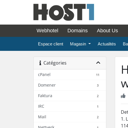
Webhotel
Domains
About Us
Espace client
Magasin
Actualités
Ba
Catégories
H
cPanel
11
w
Domener
3
Faktura
2
IRC
1
Det
Mail
2
1. 
114
Nettverk
1