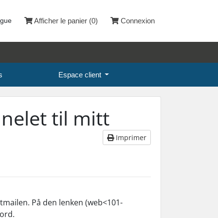
ngue
Afficher le panier (
0
)
Connexion
s
Espace client
elet til mitt
Imprimer
omstmailen. På den lenken (web<101-
ord.