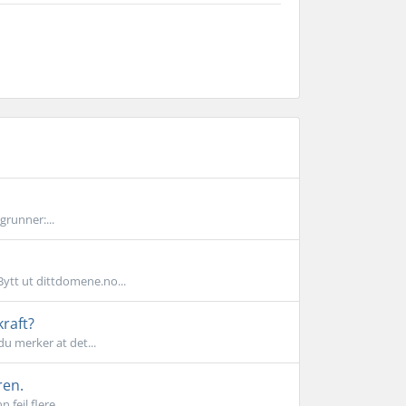
grunner:...
Bytt ut dittdomene.no...
kraft?
du merker at det...
ren.
feil flere...