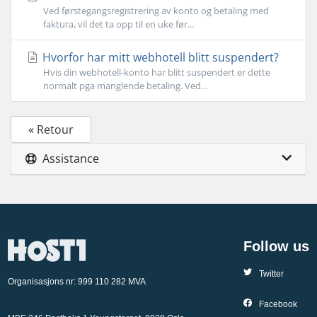
Ved førstegangsregistrering av konto og betaling med
faktura, vil det ta opp til en uke før...
Hvorfor har mitt webhotell blitt suspendert?
Hvis din webhotell-konto har blitt suspendert er dette
normalt pga manglende betaling. Ved...
« Retour
Assistance
Follow us
Twitter
Organisasjons nr: 999 110 282 MVA
Facebook