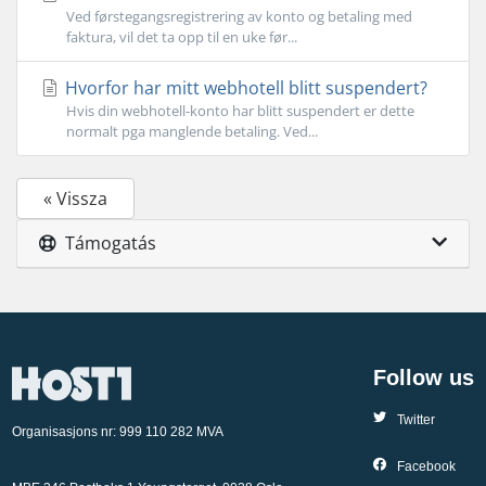
Ved førstegangsregistrering av konto og betaling med
faktura, vil det ta opp til en uke før...
Hvorfor har mitt webhotell blitt suspendert?
Hvis din webhotell-konto har blitt suspendert er dette
normalt pga manglende betaling. Ved...
« Vissza
Támogatás
Follow us
Twitter
Organisasjons nr: 999 110 282 MVA
Facebook