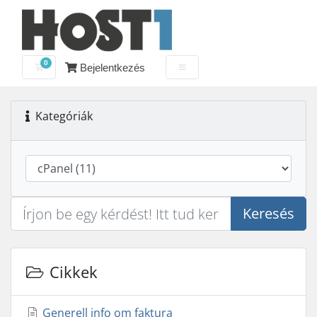
0
Bejelentkezés
Bevásárlókosár
Kategóriák
Keresés
Cikkek
Generell info om faktura