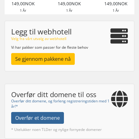
149,00NOK
149,00NOK
149,00NOK
1 År
1 År
1 År
Legg til webhotell
Velg fra vårt utvalg av webhotell
Vi har pakker som passer for de fleste behov
Se gjennom pakkene nå
Overfør ditt domene til oss
Overfør ditt domene, og forleng registreringstiden med 1
år!*
Overfør et domene
* Utelukker noen TLDer og nylige fornyede domener