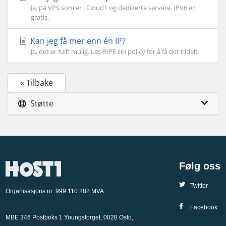
Ja, på VPS som er i Cloud1 og dedikerte servere. IPV6 er
gratis.
Kan jeg få mer enn én IP?
Ja, det er fullt mulig. Les RIPE sin policy for å få det tildelt.
« Tilbake
Støtte
Følg oss
Twitter
Organisasjons nr: 999 110 282 MVA
Facebook
MBE 346 Postboks 1 Youngstorget, 0028 Oslo,