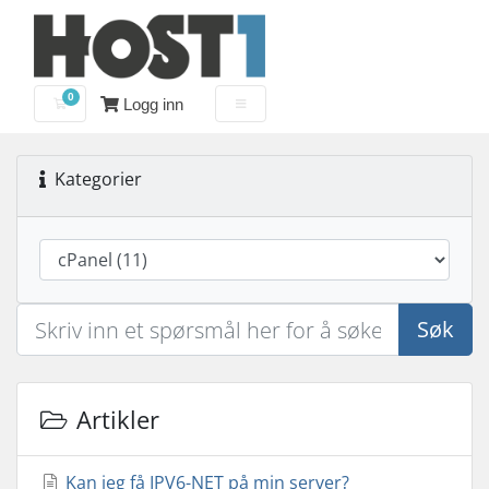
0
Logg inn
Handlevogn
Kategorier
Søk
Artikler
Kan jeg få IPV6-NET på min server?