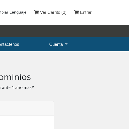
biar Lenguaje
Ver Carrito (
0
)
Entrar
ntáctenos
Cuenta
Dominios
urante 1 año más*