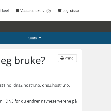
li keel
Vaata ostukorvi (
0
)
Logi sisse
Konto
jeg bruke?
Prindi
st1.no, dns2.host1.no, dns3.host1.no,
nn i DNS før du endrer navneserverene på