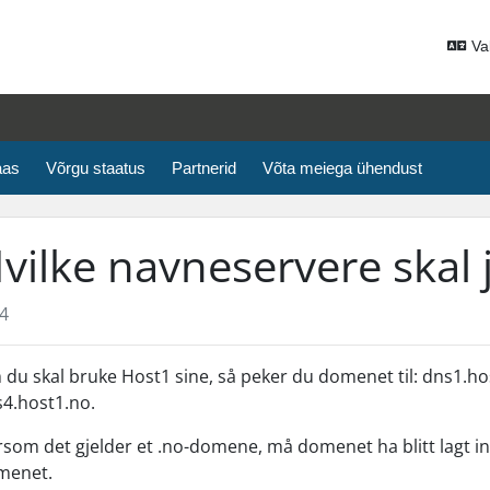
Va
aas
Võrgu staatus
Partnerid
Võta meiega ühendust
vilke navneservere skal 
4
du skal bruke Host1 sine, så peker du domenet til: dns1.ho
4.host1.no.
som det gjelder et .no-domene, må domenet ha blitt lagt i
menet.