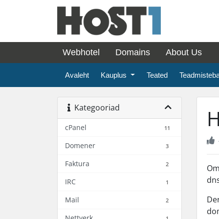
Webhotel
Domains
About Us
Avaleht
Kauplus
Teated
Teadmisteb
Kategooriad
H
cPanel
11
Domener
3
Faktura
2
Om 
dns
IRC
1
Der
Mail
2
do
Nettverk
1