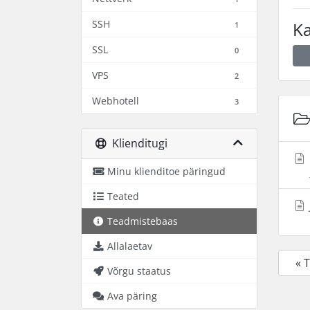
SSH
Ka
1
SSL
0
VPS
2
Webhotell
3
Klienditugi
Minu klienditoe päringud
Teated
Teadmistebaas
Allalaetav
« 
Võrgu staatus
Ava päring