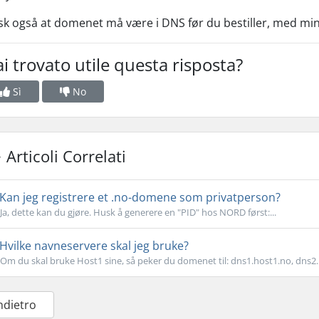
k også at domenet må være i DNS før du bestiller, med min
i trovato utile questa risposta?
Sì
No
Articoli Correlati
Kan jeg registrere et .no-domene som privatperson?
Ja, dette kan du gjøre. Husk å generere en "PID" hos NORD først:...
Hvilke navneservere skal jeg bruke?
Om du skal bruke Host1 sine, så peker du domenet til: dns1.host1.no, dns2.h
Indietro