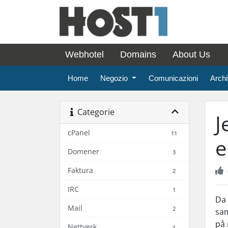
Webhotel
Domains
About Us
Home
Negozio
Comunicazioni
Arch
Categorie
J
cPanel
11
e
Domener
3
Faktura
2
IRC
1
Da 
Mail
2
sam
på 
Nettverk
1