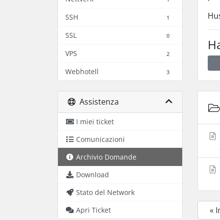
Hus
SSH
1
SSL
0
Ha
VPS
2
Webhotell
3
Assistenza
I miei ticket
Comunicazioni
Archivio Domande
Download
Stato del Network
« 
Apri Ticket