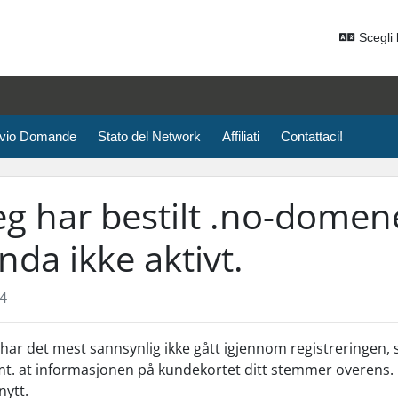
Scegli 
ivio Domande
Stato del Network
Affiliati
Contattaci!
eg har bestilt .no-domen
nda ikke aktivt.
4
har det mest sannsynlig ikke gått igjennom registreringen, s
t. at informasjonen på kundekortet ditt stemmer overens. 
nytt.