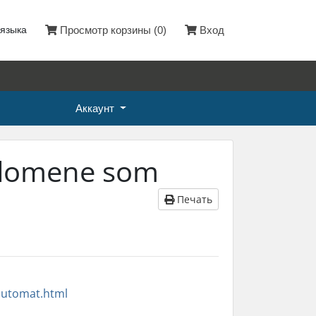
языка
Просмотр корзины (
0
)
Вход
Аккаунт
o-domene som
Печать
-automat.html