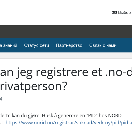
Выбор 
а знаний
Статус сети
Партнерство
Связь с нами
an jeg registrere et .n
rivatperson?
4
 dette kan du gjøre. Husk å generere en "PID" hos NORD
st:
https://www.norid.no/registrar/soknad/verktoy/pid/pid