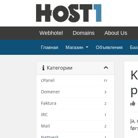
Webhotel
Domains
About Us
Главная
Магазин
Объявления
Баз
Категории
K
cPanel
11
p
Domener
3
Faktura
2
IRC
1
Ja,
Mail
2
før
Nettverk
1