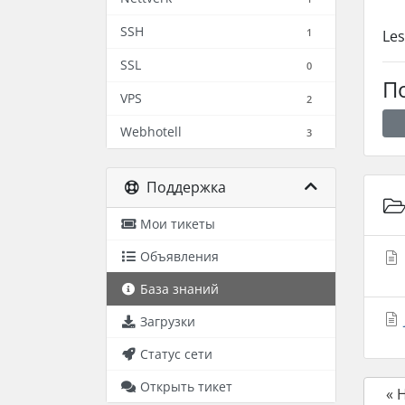
SSH
1
Les
SSL
0
П
VPS
2
Webhotell
3
Поддержка
Мои тикеты
Объявления
База знаний
Загрузки
Статус сети
Открыть тикет
« 