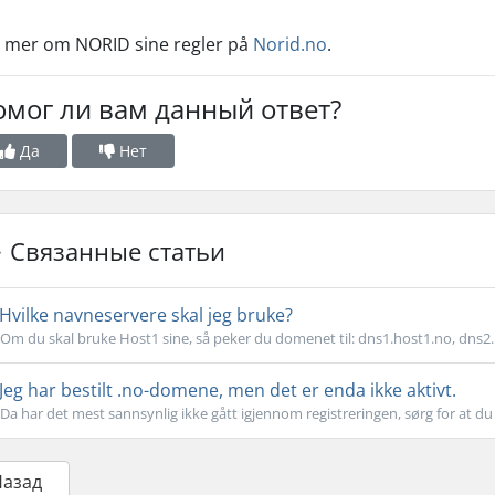
 mer om NORID sine regler på
Norid.no
.
омог ли вам данный ответ?
Да
Нет
Связанные статьи
Hvilke navneservere skal jeg bruke?
Om du skal bruke Host1 sine, så peker du domenet til: dns1.host1.no, dns2.h
Jeg har bestilt .no-domene, men det er enda ikke aktivt.
Da har det mest sannsynlig ikke gått igjennom registreringen, sørg for at du 
Назад