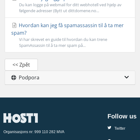
Du kan logge på webmail for ditt webhotell ved hjelp av
følgende adresser (Bytt ut dittdomene.no...
Hvordan kan jeg få spamassassin til å ta mer
spam?
Vi har skrevet en guide til hvordan du kan trene
SpamAssassin til å ta mer spam på...
<< Zpět
Podpora
Follow us
Twitter
Organisasjons nr: 999 110 282 MVA