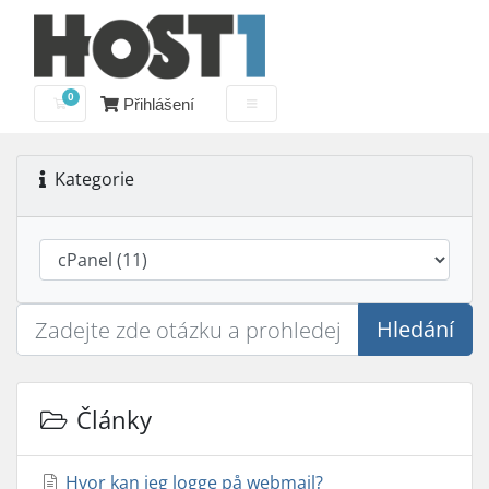
0
Přihlášení
Nákupní Košík
Kategorie
Hledání
Články
Hvor kan jeg logge på webmail?