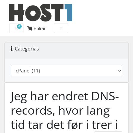
0
Entrar
Carrinho de Compras
Categorias
Jeg har endret DNS-
records, hvor lang
tid tar det før i trer i