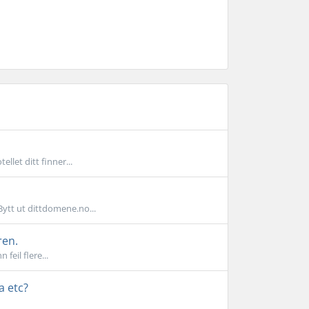
llet ditt finner...
Bytt ut dittdomene.no...
ren.
feil flere...
a etc?