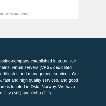
t. Der vil du kunne...
osting-company established in 2009. We
mains, virtual servers (VPS), dedicated
certificates and management services. Our
ty, fast and high quality services, and good
ucture is located in Oslo, Norway. We have
co City (MX) and Cebu (PH).