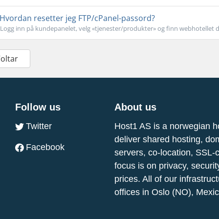
Hvordan resetter jeg FTP/cPanel-passord?
Logg inn på kundepanelet, velg «tjenester/produkter» og finn webhotellet dit
Voltar
Follow us
About us
Twitter
Host1 AS is a norwegian h
deliver shared hosting, do
Facebook
servers, co-location, SSL-
focus is on privacy, securi
prices. All of our infrastr
offices in Oslo (NO), Mexi