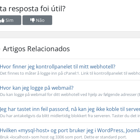
ta resposta foi útil?
Sim
Não
Artigos Relacionados
Hvor finner jeg kontrollpanelet til mitt webhotell?
Det finnes to måter å logge inn på cPanel:1. Link til kontrollpanelet til webhote
Hvor kan jeg logge på webmail?
Du kan logge på webmail for ditt webhotell ved hjelp av følgende adresser (
Jeg har tastet inn feil passord, nå kan jeg ikke koble til serve
Du har antakeligvis da blitt midlertidig blokkert fra serveren. Taster du det inn 
Hvilken «mysql-host» og port bruker jeg i WordPress, Jooml
Bruk «localhost» som host og 3306 som port. Dette er standard port.