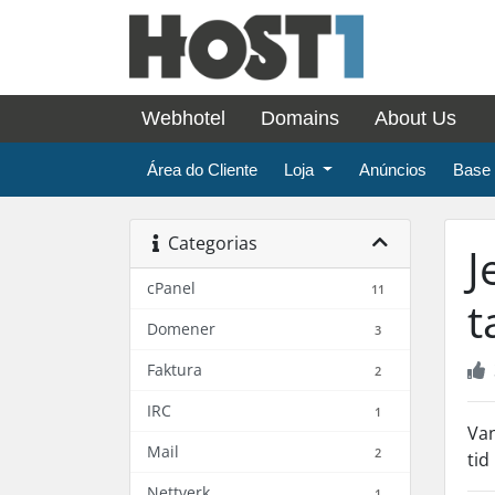
Webhotel
Domains
About Us
Área do Cliente
Loja
Anúncios
Base
Categorias
J
cPanel
11
t
Domener
3
Faktura
2
IRC
1
Van
Mail
2
tid
Nettverk
1