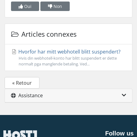
Oui
Non
Articles connexes
Hvorfor har mitt webhotell blitt suspendert?
Hvis din webhotell-konto har blitt suspendert er dette
normalt pga manglende betaling. Ved...
« Retour
Assistance
Follow us