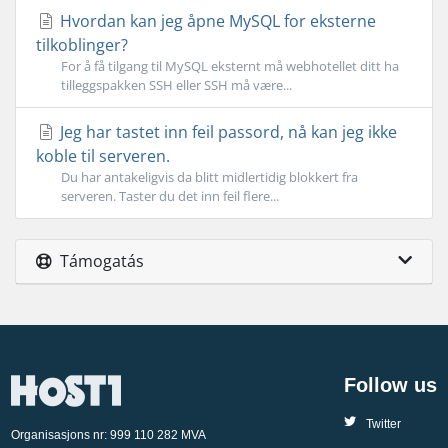
Hvordan kan jeg åpne MySQL for eksterne
tilkoblinger?
For å få tilgang til MySQL eksternt må webhotellet ditt ha
tilleggspakken SSH eller SSH må være...
Jeg har tastet inn feil passord, nå kan jeg ikke
koble til serveren.
Du har antakeligvis da blitt midlertidig blokkert fra
serveren. Taster du det inn feil flere...
Támogatás
Follow us
Twitter
Organisasjons nr: 999 110 282 MVA