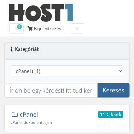
0
Bejelentkezés
Bevásárlókosár
Kategóriák
Keresés
cPanel
11 Cikkek
cPanel-dokumentasjon