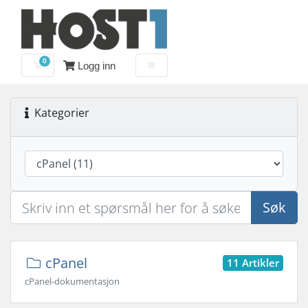
0
Logg inn
Handlevogn
Kategorier
Søk
cPanel
11 Artikler
cPanel-dokumentasjon