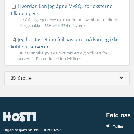
Hvordan kan jeg åpne MySQL for eksterne
tilkoblinger?
For å få tilgang til MySQL eksternt må webhotellet ditt ha
tilleggspakken SSH eller SSH må være...
Jeg har tastet inn feil passord, nå kan jeg ikke
koble til serveren.
Du har antakeligvis da blitt midlertidig blokkert fra
serveren. Taster du det inn feil flere...
Støtte
Følg oss
Twitter
Organisasjons nr: 999 110 282 MVA